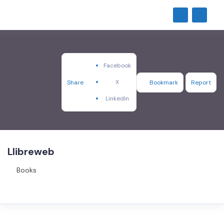
Facebook
X
Share
Bookmark
Report
LinkedIn
Llibreweb
Books